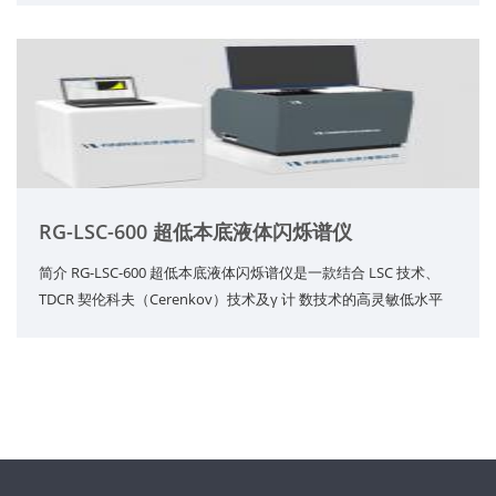
RG-LSC-600 超低本底液体闪烁谱仪
简介 RG-LSC-600 超低本底液体闪烁谱仪是一款结合 LSC 技术、
TDCR 契伦科夫（Cerenkov）技术及γ 计 数技术的高灵敏低水平