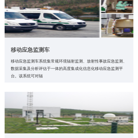
移动应急监测车
移动应急监测车系统集常规环境辐射监测、放射性事故应急监测、
数据采集及分析评估于一体的高度集成化信息化移动应急监测平
台。该系统可对辐