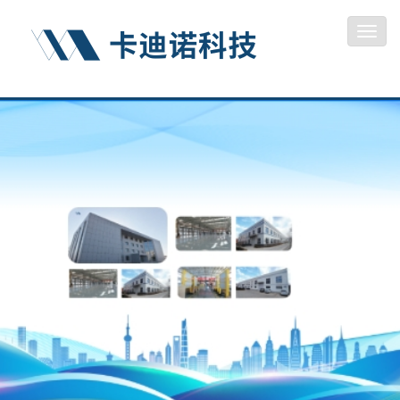
Toggl
navig