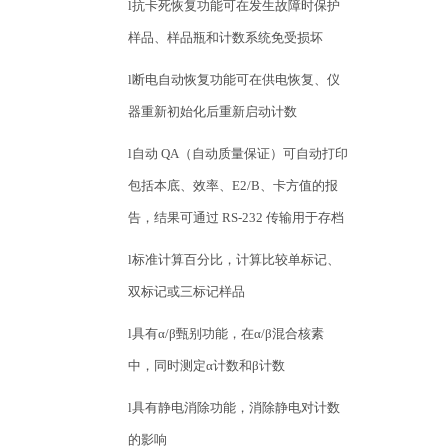
l
抗卡死恢复功能可在发生故障时保护
样品、样品瓶和计数系统免受损坏
l
断电自动恢复功能可在供电恢复、仪
器重新初始化后重新启动计数
l
自动 QA（自动质量保证）可自动打印
包括本底、效率、
E2/B、卡方值的报
告，结果可通过 RS-232 传输用于存档
l
标准计算百分比，计算比较单标记、
双标记或三标记样品
l
具有α/β甄别功能，在α/β混合核素
中，同时测定α计数和β计数
l
具有静电消除功能，消除静电对计数
的影响