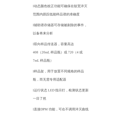
l
动态颜色校正功能可确保在较宽淬灭
范围内跟踪低能样品谱的准确度
l
辅助谱存储器可存储被剔除的事件，
以备将来分析
l
双向样品传送器，容量高达
408（20mL 样品瓶）或 720（4 或
7mL 样品瓶）
l
样品架，用于放置不同规格的样品
瓶，而无需专用适配器
l
运行状态 LED 指示灯，检测状态更新
一目了然
l
直接DPM 功能，可在不调用淬灭曲线